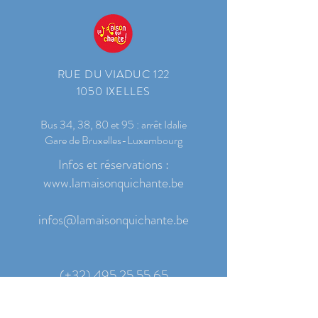
RUE DU VIADUC 122
1050 IXELLES
Bus 34, 38, 80 et 95 : arrêt Idalie
Gare de Bruxelles-Luxembourg
Infos et réservations :
www.lamaisonquichante.be
infos@lamaisonquichante.be
(+32)
495.25.55.65