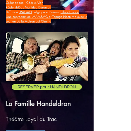
Création son : Cédric Alen
Régie vidéo : Matthieu Duranton
Diffusion
FRAGAN
Belgique et Poisson
Pilote France
Une coproduction MAMEMO et Tapage Nocturne avec le
soutien de la Maison qui Chante
RESERVER pour HANDLDRON
La Famille Handeldron
Théâtre Loyal du Trac