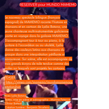
RESERVER pour MUNDO MAMEMO
Le nouveau spectacle bilingue (français-
espagnol) de MAMEMO raconte l’histoire en
chansons et en cartoon de Lydia Botana, une
jeune chanteuse multi-instrumentiste galicienne
partie en voyage dans la galaxie MAMEMO.
S’accompagnant tour à tour au piano, à la
guitare à l’accordéon ou au ukulélé, Lydia
donne des couleurs latino aux chansons du
groupe dans une interprétation pétillante et
savoureuse. Sur scène, elle est accompagnée de
trois grands écrans de toile tendue comme des
voiles sur lesquels sont projetés les cartoons.
TEASER
:
https://vimeo.com/mamemo/mundomamemoca
ptationshort
Avec Lydia Botana
Textes, mise en scène et scénographie : Martine Peters et
Olivier Battesti
Création lumière : Benjamin Struelens