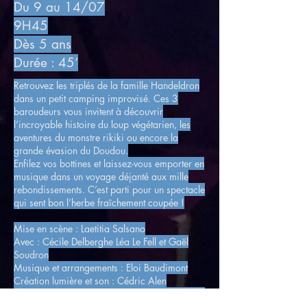
Du 9 au 14/07
9H45
Dès 5 ans
Durée : 45’
Retrouvez les triplés de la famille Handeldron
dans un petit camping improvisé. Ces 3
baroudeurs vous invitent à découvrir
l’incroyable histoire du loup végétarien, les
aventures du monstre rikiki ou encore la
grande évasion du Doudou.
Enfilez vos bottines et laissez-vous emporter en
musique dans un voyage déjanté aux mille
rebondissements. C’est parti pour un spectacle
qui sent bon l’herbe fraîchement coupée !
Mise en scène : Laetitia Salsano
Avec : Cécile Delberghe Léa Le Fell et Gaël
Soudron
Musique et arrangements : Eloi Baudimont
Création lumière et son : Cédric Alen
Textes : Cécile Delberghe Manon Hanseeuw et
Gaël Soudron