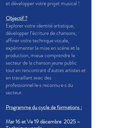
et développer votre projet musical !
Objectif ?
Explorer votre identité artistique,
développer l’écriture de chansons,
affiner votre technique vocale,
expérimenter la mise en scène et la
production, mieux comprendre le
secteur de la chanson jeune public
tout en rencontrant d’autres artistes et
en travaillant avec des
professionnel·le·s reconnu·e·s du
secteur.
Programme du cycle de formations :
Mar 16 et Ve 19
décembre
2025 –