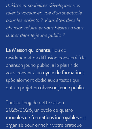
théâtre et souhaitez développer vos
talents vocaux en vue d'un spectacle
pour les enfants ? Vous êtes dans la
chanson adulte et vous hésitez à vous
lancer dans le jeune public ?
La Maison qui chante
, lieu de
résidence et de diffusion consacré à la
chanson jeune public, a le plaisir de
vous convier à un
cycle de formations
spécialement dédié aux artistes qui
ont un projet en
chanson jeune public
.
Tout au long de cette saison
2025/2026, un cycle de quatre
modules de formations incroyables
est
organisé pour enrichir votre pratique