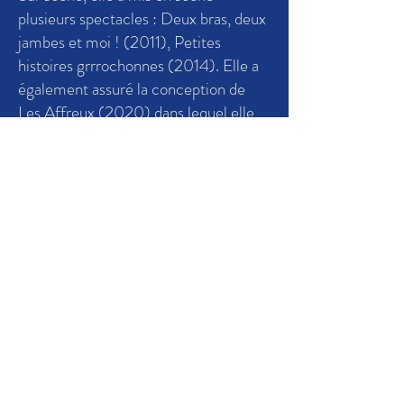
plusieurs spectacles : Deux bras, deux
jambes et moi ! (2011), Petites
histoires grrrochonnes (2014). Elle a
également assuré la conception de
Les Affreux (2020) dans lequel elle
joue également.
Cécile Delberghe
est comédienne,
réalisatrice et metteuse en scène
diplômée de l’IAD. Elle enseigne
également le jeu devant la caméra au
Cours Florent Bruxelles. Elle a mis en
scène plusieurs spectacles musicaux
jeune public comme Mamemo, Simon
& les chansons d'enfance, Belette et
les orties et Balkan Express.