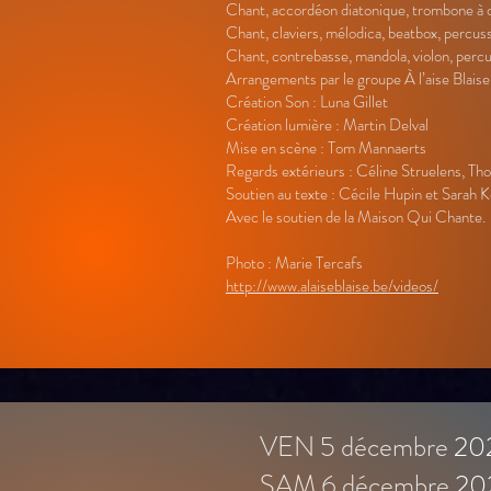
Chant, accordéon diatonique, trombone à c
Chant, claviers, mélodica, beatbox, percus
Chant, contrebasse, mandola, violon, percu
Arrangements par le groupe À l’aise Blaise
Création Son : Luna Gillet
Création lumière : Martin Delval
Mise en scène : Tom Mannaerts
Regards extérieurs : Céline Struelens, Th
Soutien au texte : Cécile Hupin et Sarah 
Avec le soutien de la Maison Qui Chante.
Photo : Marie Tercafs
http://www.alaiseblaise.be/videos/
VEN 5 décembre
20
SAM 6 décembre
20