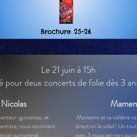
Brochure 25-26
Le 21 juin à 15h
té pour deux concerts de folie dès 3 a
 Nicolas
Mame
anteur-guitariste, et
Mamemo et sa célèbre va
entiste, nous racontent
direction le soleil ! Un to
t garçon surnommé
avec 3 musicien·ne·s qui