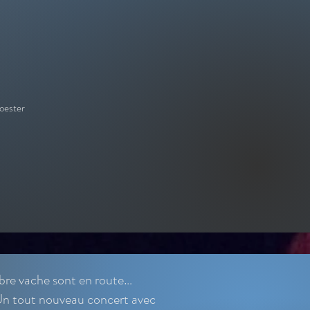
coester
re vache sont en route…
! Un tout nouveau concert avec