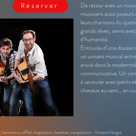
De retour avec un nouv
Réserver
musiciens aussi joueurs
leurs chansons du quoti
grands rêves, servis av
d’humanité.
Entourés d’une douzaine
un univers musical entre
ancré dans la modernité
communicative. Un conc
à savourer avec petits 
cheveux au vent… en cui
e, harmonica, sifflet, loopstation, beatbox, composition : Vincent Hargot