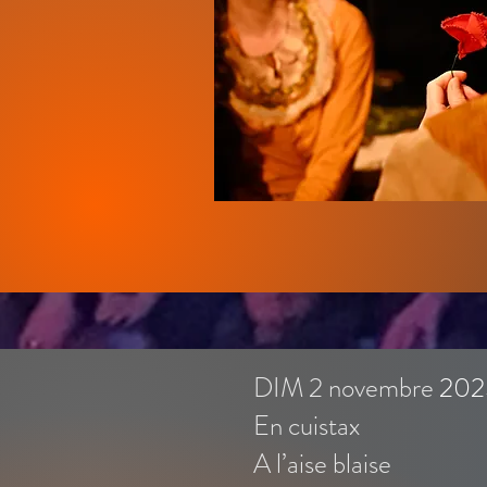
DIM 2 novembre
202
En cuistax
A l’aise blaise