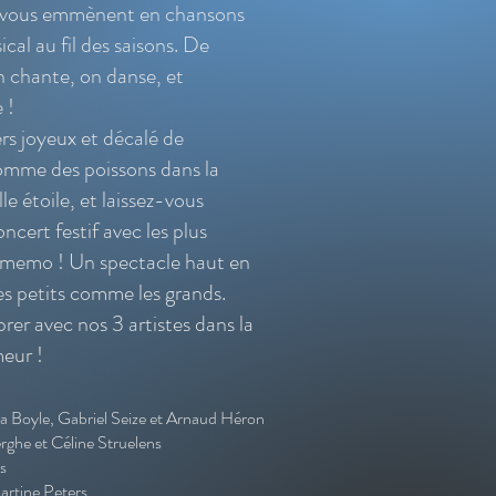
i vous emmènent en chansons
al au fil des saisons. De
n chante, on danse, et
 !
rs joyeux et décalé de
mme des poissons dans la
le étoile, et laissez-vous
ncert festif avec les plus
memo ! Un spectacle haut en
les petits comme les grands.
rer avec nos 3 artistes dans la
meur !
a Boyle, Gabriel Seize et Arnaud Héron
rghe et Céline Struelens
s
Martine Peters