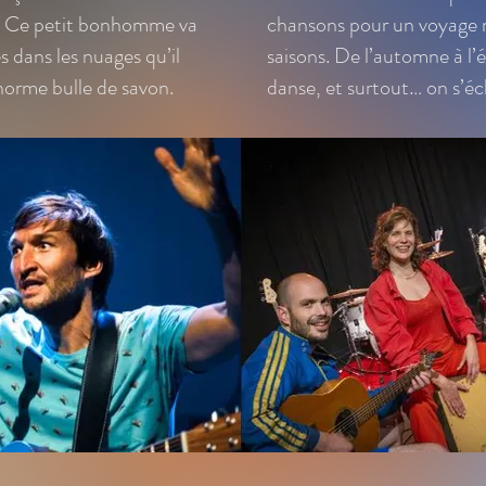
 Ce petit bonhomme va
chansons pour un voyage m
s dans les nuages qu’il
saisons. De l’automne à l’
norme bulle de savon.
danse, et surtout… on s’écl