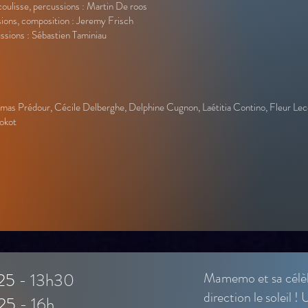
oulisse, percussions : Martin De roos
sions, composition : Jeremy Frisch
ssions : Sébastien Taminiau
omas Prédour, Cécile Delberghe, Delphine Cugnon, Laétitia Contino, Fleur Le
Kokot
25
- 13h30
Mamemo et sa célèb
direction le soleil 
25
- 16h