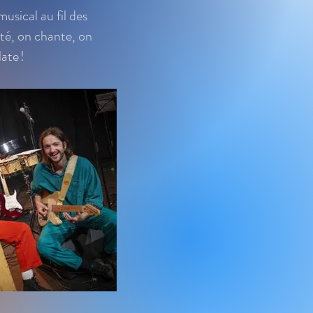
usical au fil des
été, on chante, on
ate !