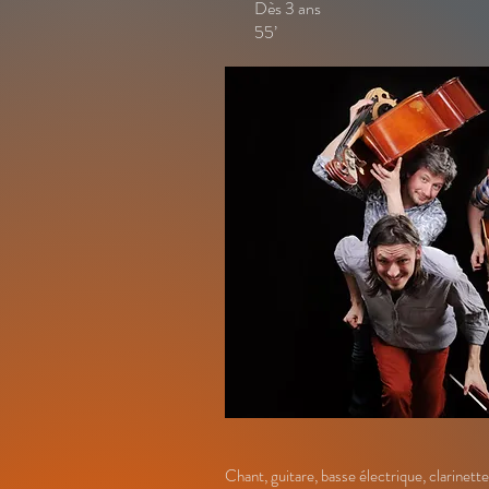
Dès 3 ans
55’
Chant, guitare, basse électrique, clarinett