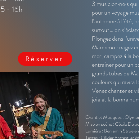
3 musicien·ne·s qu
25
- 16h
pour un voyage music
l’automne à l’été, o
surtout… on s’éclate
Plongez dans l’unive
Mamemo : nagez co
mer, campez à la bel
Réserver
entraîner pour un co
grands tubes de Ma
couleurs qui ravira 
Venez chanter et vib
joie et la bonne hu
Chant et Musiques : Olympi
Mise en scène : Cécile Delbe
Lumière : Benjamin Struelen
Textes : Olivier Battesti et 