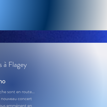
ns à Flagey
mo
che sont en route…
ut nouveau concert
 vous emmènent en