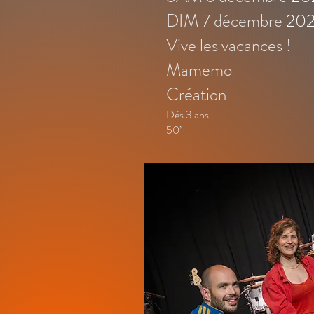
DIM 7 décembre
20
Vive les vacances !
Mamemo
Création
Dès 3 ans
50’