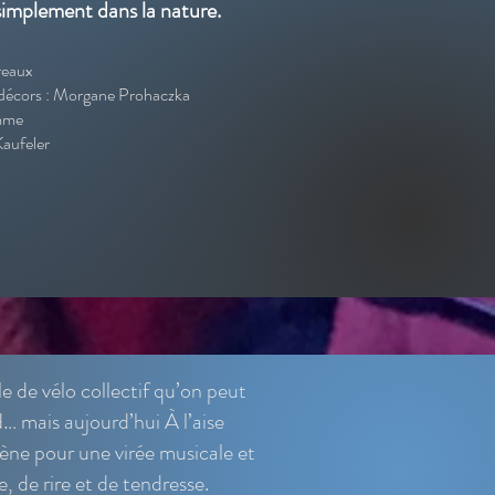
e simplement dans la nature.
ireaux
 décors : Morgane Prohaczka
mme
Kaufeler
le de vélo collectif qu’on peut
… mais aujourd’hui À l’aise
cène pour une virée musicale et
e, de rire et de tendresse.