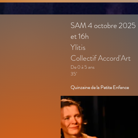
SAM 4 octobre 2025 -
et 16h
Ylitis
Collectif Accord'Art
De 0 à 5 ans
35’
Quinzaine de la Petite Enfance