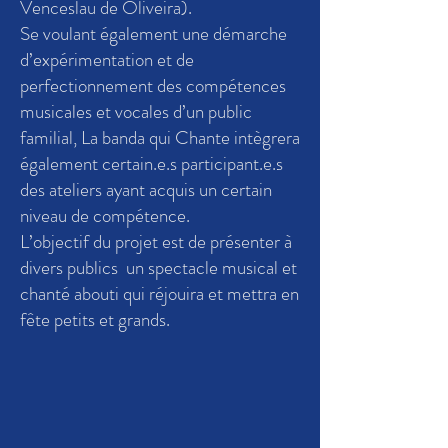
Venceslau de Oliveira).
Se voulant également une démarche
d’expérimentation et de
perfectionnement des compétences
musicales et vocales d’un public
familial, La banda qui Chante intègrera
également certain.e.s participant.e.s
des ateliers ayant acquis un certain
niveau de compétence.
L’objectif du projet est de présenter à
divers publics un spectacle musical et
chanté abouti qui réjouira et mettra en
fête petits et grands.