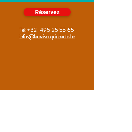
Réservez
Tel:
+32
495 25 55 65
infos@lamaisonquichante.be
La Maison Qui Chante
Rue du Viaduc, 122