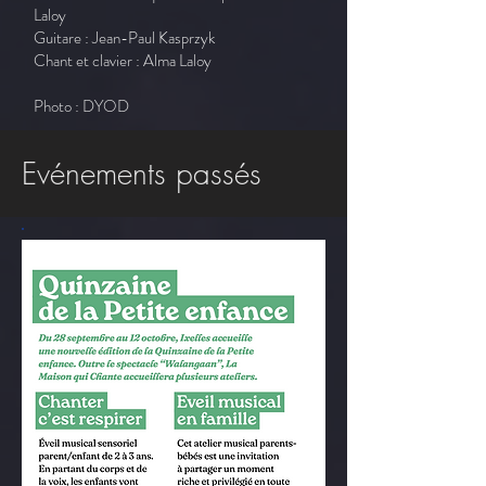
Laloy
Guitare : Jean-Paul Kasprzyk
Chant et clavier : Alma Laloy
Photo : DYOD
Evénements passés