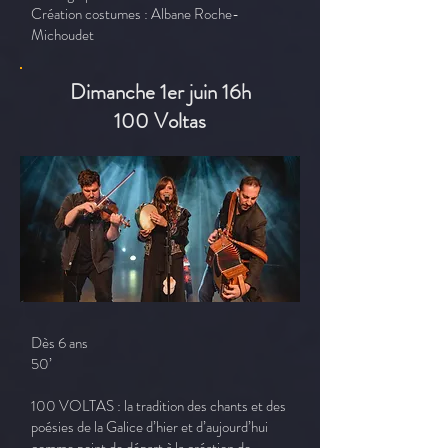
Création costumes : Albane Roche-
Michoudet
Dimanche 1er juin 16h
100 Voltas
Dès 6 ans
50’
100 VOLTAS : la tradition des chants et des
poésies de la Galice d’hier et d’aujourd’hui