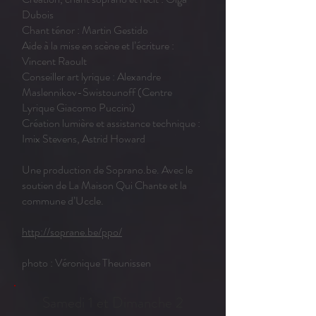
Dubois
Chant ténor : Martin Gestido
Aide à la mise en scène et l’écriture :
Vincent Raoult
Conseiller art lyrique : Alexandre
Maslennikov-Swistounoff (Centre
Lyrique Giacomo Puccini)
Création lumière et assistance technique :
Imix Stevens, Astrid Howard
Une production de Soprano.be. Avec le
soutien de La Maison Qui Chante et la
commune d’Uccle.
http://soprane.be/ppo/
photo : Véronique Theunissen
Samedi 1 et Dimanche 2