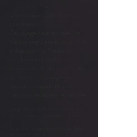
de leurs ancêtres
saltimbanques, des dinosaures,
des étoiles...
Ce voyage nous raconte une
histoire singulière et nous invite
à dépasser nos frontières,
qu'elles soient réelles ou
imaginaires, à aller au-delà des
apriori et des préjugés pour
s'ouvrir au monde et pour
"rallumer les étoiles" ensemble.
Une production de l'Epicerie des Poètes.
Avec le soutien de La Maison qui Chante.
Ecriture et interprétation : Kaddour Hadadi
(HK) et Saïd Zarouri