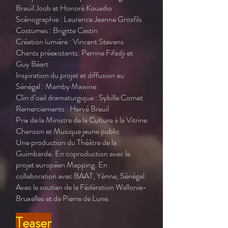
Breuil Joob et Honoré Kouadio
Scénographie : Laurence Jeanne Grosfils
Costumes : Brigitte Castin
Création lumière : Vincent Stevens
Chants préexistants: Perrine Fifadji et
Guy Béart
Inspiration du projet et diffusion au
Sénégal : Mamby Mawine
Clin d’oeil dramaturgique : Sybille Cornet
Remerciements : Hervé Breuil
Prix de la Ministre de la Culture à la Vitrine
Chanson et Musique jeune public
Une production du Théâtre de la
Guimbarde. En coproduction avec le
projet européen Mapping. En
collaboration avec BAAT, Yénne, Sénégal.
Avec le soutien de la Fédération Wallonie-
Bruxelles et de Pierre de Lune.
Teaser