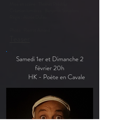
Mise en scène : Thomas Prédour
Création lumières : Benjamin Struelens
Régie : Alizée Dufau
Photo : Pierrot Amand
Teaser
Samedi 1er et Dimanche 2
février 20h
HK - Poète en Cavale