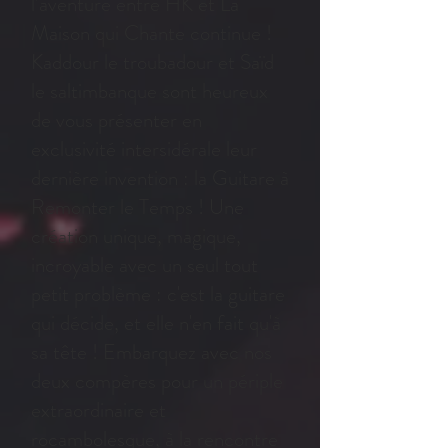
l’aventure entre HK et La
Maison qui Chante continue !
Kaddour le troubadour et Saïd
le saltimbanque sont heureux
de vous présenter en
exclusivité intersidérale leur
dernière invention : la Guitare à
Remonter le Temps ! Une
création unique, magique,
incroyable avec un seul tout
petit problème : c'est la guitare
qui décide, et elle n'en fait qu'à
sa tête ! Embarquez avec nos
deux compères pour un périple
extraordinaire et
rocambolesque, à la rencontre