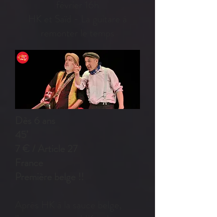
février 16h
HK et Saïd - La guitare à
remonter le temps
Dès 6 ans
45’
7 € / Article 27
France
Première belge !!
Après HK à la sauce belge,