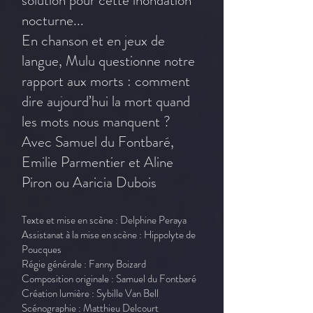
solution pour cette inondation
nocturne...
En chanson et en jeux de
langue, Mulu questionne notre
rapport aux morts : comment
dire aujourd’hui la mort quand
les mots nous manquent ?
Avec Samuel du Fontbaré,
Emilie Parmentier et Aline
Piron ou Aaricia Dubois
Texte et mise en scène : Delphine Peraya
Assistanat à la mise en scène : Hippolyte de
Poucques
Régie générale : Fanny Boizard
Composition originale : Samuel du Fontbaré
Création lumière : Sybille Van Bell
Scénographie : Matthieu Delcourt