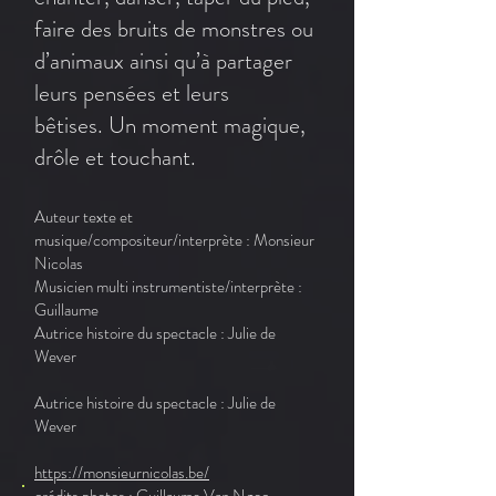
faire des bruits de monstres ou
d’animaux ainsi qu’à partager
leurs pensées et leurs
bêtises. Un moment magique,
drôle et touchant.
Auteur texte et
musique/compositeur/interprète : Monsieur
Nicolas
Musicien multi instrumentiste/interprète :
Guillaume
Autrice histoire du spectacle : Julie de
Wever
Autrice histoire du spectacle : Julie de
Wever
https://monsieurnicolas.be/