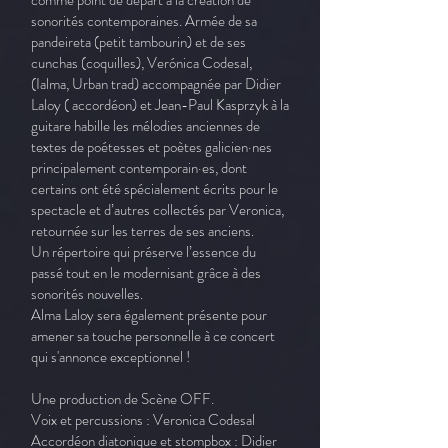
comme point de départ à la création de
sonorités contemporaines. Armée de sa
pandeireta (petit tambourin) et de ses
cunchas (coquilles), Verónica Codesal,
(Ialma, Urban trad) accompagnée par Didier
Laloy ( accordéon) et Jean-Paul Kasprzyk à la
guitare habille les mélodies anciennes de
textes de poétesses et poètes galicien·nes
principalement contemporain·es, dont
certains ont été spécialement écrits pour le
spectacle et d’autres collectés par Veronica,
retournée sur les terres de ses anciens.
Un répertoire qui préserve l’essence du
passé tout en le modernisant grâce à des
sonorités nouvelles.
Alma Laloy sera également présente pour
amener sa touche personnelle à ce concert
qui s'annonce exceptionnel !
Une production de Scène OFF.
Voix et percussions : Veronica Codesal
Accordéon diatonique et stompbox : Didier