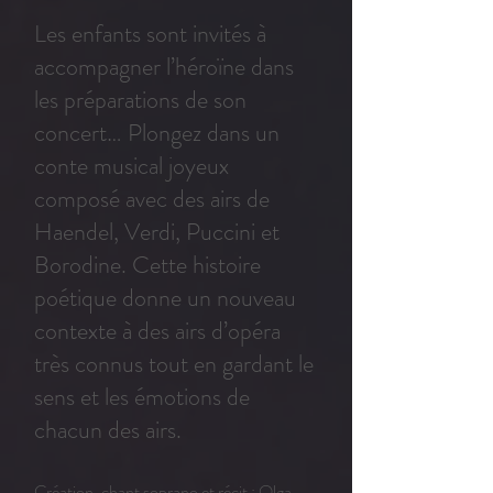
Les enfants sont invités à
accompagner l’héroïne dans
les préparations de son
concert… Plongez dans un
conte musical joyeux
composé avec des airs de
Haendel, Verdi, Puccini et
Borodine. Cette histoire
poétique donne un nouveau
contexte à des airs d’opéra
très connus tout en gardant le
sens et les émotions de
chacun des airs.
Création, chant soprano et récit : Olga