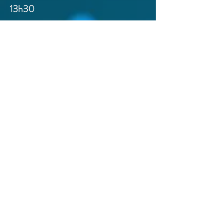
13h30
Remise des prix et drink de clôture
LA MAISON QUI CHANTE
15h00
Télécharger le PDF
RUE DU VIADUC 122
1050 IXELLES
Bus 34, 38, 80 et 95 : arrêt Idalie
Gare de Bruxelles-Luxembourg